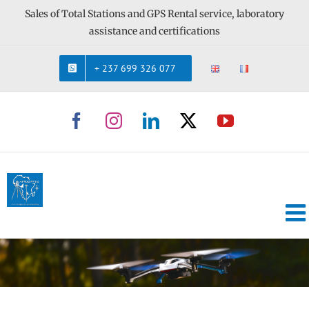
Skip
Sales of Total Stations and GPS Rental service, laboratory
to
assistance and certifications
content
+ 237 699 326 077
Facebook
Instagram
LinkedIn
X
YouTube