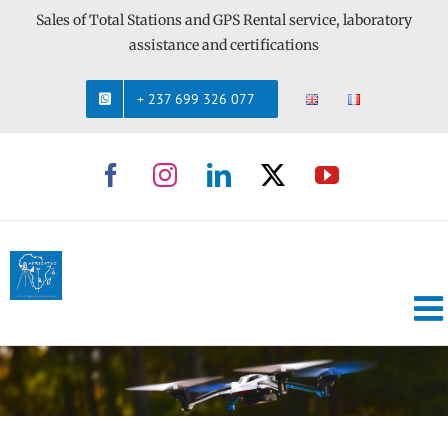
Skip
Sales of Total Stations and GPS Rental service, laboratory
to
assistance and certifications
content
+ 237 699 326 077
Facebook
Instagram
LinkedIn
X
YouTube